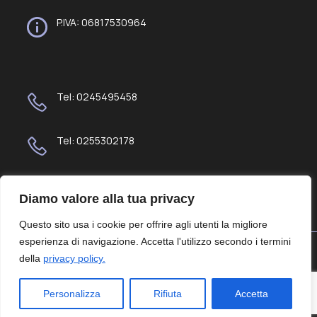
P.IVA: 06817530964
Tel: 0245495458
Tel: 0255302178
Email: office@portasicuramilano.it
Diamo valore alla tua privacy
Questo sito usa i cookie per offrire agli utenti la migliore
esperienza di navigazione. Accetta l'utilizzo secondo i termini
della
privacy policy.
Privacy policy
© 2026 Porta sicura. Created with
BDF Communication
Personalizza
Rifiuta
Accetta